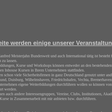
eite werden einige unserer Veranstaltung
red Meisterjahn Bundesweit und auch International tätig ist besteht 
n zu lassen.
bildungen, Kurse und Workshops können entweder an den bestehende
llen Inhouse Kursen in Ihrem Unternehmen stattfi
nden.
n schon viele Sicherheitsfirmen in ganz Deutschland genutzt unter a
mund, Duisburg, Wilhelmshaven, Friedrichshafen, Vechta, Bremerhaven,
Unternehmen eigene Weiterbildungen durchführen wollen so können von 
rt werden.
nen auch andere Interessengruppen, Vereine, Clubs, Institutionen, Akad
urse in Zusammenarbeit mit mir anbieten bzw. durchführen.