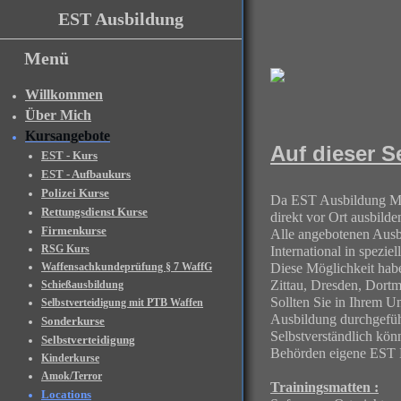
EST Ausbildung
Menü
Willkommen
Über Mich
Kursangebote
Auf dieser S
EST - Kurs
EST - Aufbaukurs
Polizei Kurse
Da EST Ausbildung Manf
Rettungsdienst Kurse
direkt vor Ort ausbilde
Firmenkurse
Alle angebotenen Aus
RSG Kurs
International in spezie
Waffensachkundeprüfung § 7 WaffG
Diese Möglichkeit habe
Zittau, Dresden, Dort
Schießausbildung
Sollten Sie in Ihrem 
Selbstverteidigung mit PTB Waffen
Ausbildung durchgefüh
Sonderkurse
Selbstverständlich kön
Selbstverteidigung
Behörden eigene EST K
Kinderkurse
Amok/Terror
Trainingsmatten :
Locations