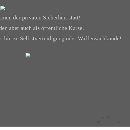
men der privaten Sicherheit statt!
en aber auch als öffentliche Kurse.
is hin zu Selbstverteidigung oder Waffensachkunde!
12
11
1
10
2
9
3