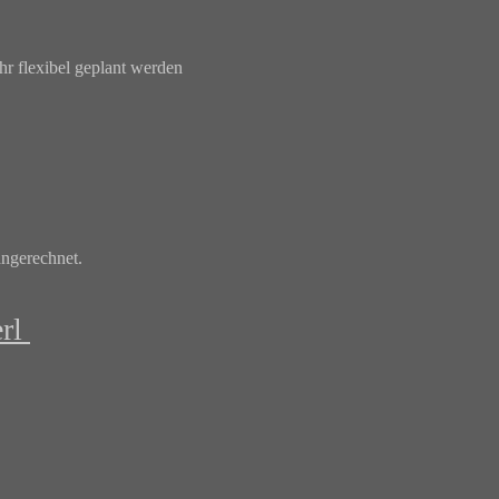
r flexibel geplant werden
angerechnet.
rl