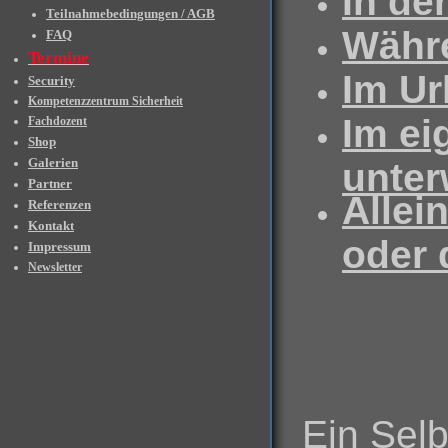
In der
Teilnahmebedingungen / AGB
Währe
FAQ
Termine
Im Ur
Security
Kompetenzzentrum Sicherheit
Im ei
Fachdozent
Shop
Galerien
unter
Partner
Allei
Referenzen
Kontakt
oder 
Impressum
Newsletter
Ein Selb