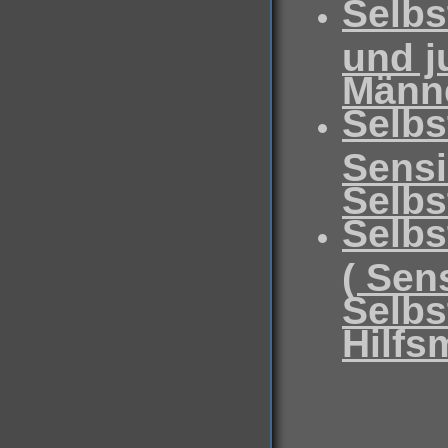
Selbs
und j
Männe
Selbs
Sensi
Selbs
Selbs
( Sen
Selb
Hilfsm