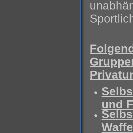
unabhäng
Sportlic
Folgend
Gruppen
Privatu
Selbs
und 
Selbs
Waff