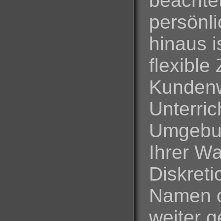
beachte
persönl
hinaus i
flexible
Kundenw
Unterric
Umgebun
Ihrer Wa
Diskreti
Namen o
weiter 