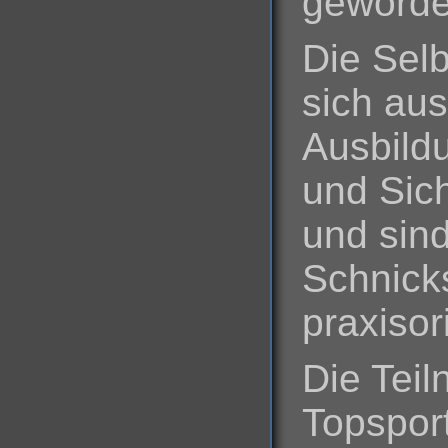
geworde
Die Selb
sich au
Ausbild
und Sich
und sin
Schnick
praxisori
Die Tei
Topsport