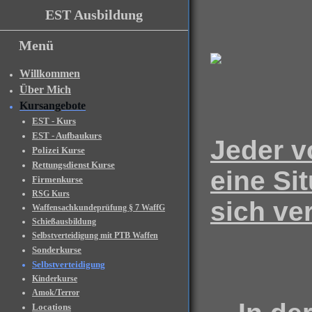
EST Ausbildung
Menü
Willkommen
Über Mich
Kursangebote
EST - Kurs
EST - Aufbaukurs
Jeder v
Polizei Kurse
Rettungsdienst Kurse
eine Si
Firmenkurse
RSG Kurs
sich ve
Waffensachkundeprüfung § 7 WaffG
Schießausbildung
Selbstverteidigung mit PTB Waffen
Sonderkurse
Selbstverteidigung
Kinderkurse
Amok/Terror
Locations