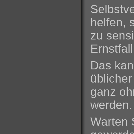
Selbstve
helfen, 
zu sensi
Ernstfal
Das kan
übliche
ganz ohn
werden.
Warten S