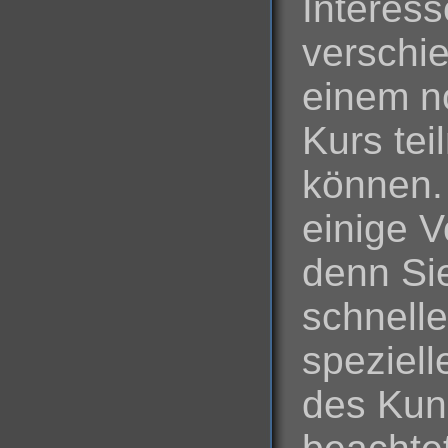
Interess
verschi
einem n
Kurs te
können. 
einige V
denn Sie
schnell
speziel
des Kun